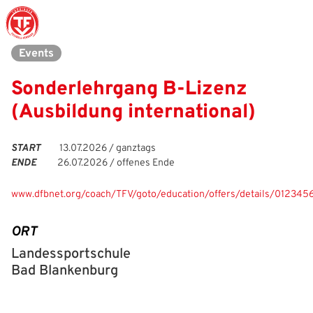
Events
Sonderlehrgang B-Lizenz
Struktur
Männer
Auswahlteams
Trainer
Leitbild
News
(Ausbildung international)
Amtliches
Frauen
Stützpunkte
Schiedsrichter
Ehrenamt
Termine
START
13.07.2026 / ganztags
Geschäftsstelle
Sicherheit
Eliteschulen
Erzieher und Lehrer
DFB-Masterplan
Newsletter
ENDE
26.07.2026 / offenes Ende
Chronik
Junioren
Veranstaltungskalender
Vielfalt
DFBnet
www.dfbnet.org/coach/TFV/goto/education/offers/details/0
Ehrentafel
Juniorinnen
DFB-Mobil
Fair Play
Passwesen
ORT
Karriere
Kinderfußball
Inklusion
Vereinsangebote
Landessportschule
Bad Blankenburg
Partnerschaft
eSports
Prävention
Archiv
Mitgliedschaft
Schiedsrichter
Schule und Kita
Downloads