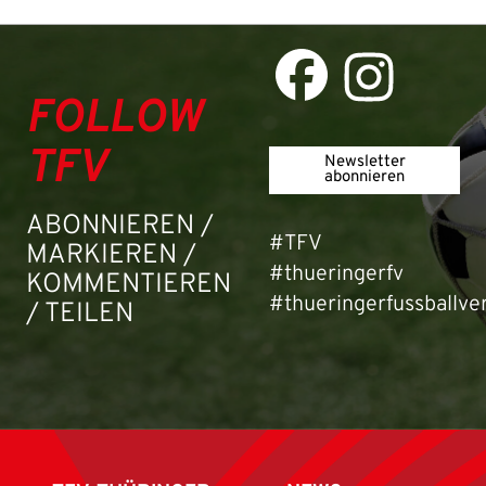
Passwort:
FOLLOW
TFV
Newsletter
abonnieren
ABONNIEREN /
#TFV
MARKIEREN /
#thueringerfv
KOMMENTIEREN
#thueringerfussballve
/ TEILEN