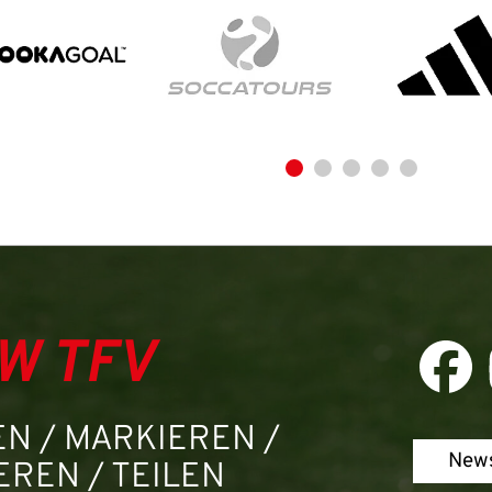
Aktuelle Seite als Lesezeichen speichern
W TFV
N / MARKIEREN /
News
REN / TEILEN