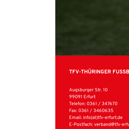
TFV-THÜRINGER FUSS
Augsburger Str. 10
99091 Erfurt
Telefon: 0361 / 347670
Fax: 0361 / 3460635
Email:
info(at)tfv-erfurt.de
E-Postfach: verband@tfv-erfu