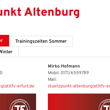
unkt Altenburg
er
Trainingszeiten Sommer
Winter
Mirko Hofmann
20
Mobil: 0171/6559789
Mail:
g(at)tfv-erfurt.de
stuetzpunkt-altenburg(at)tfv-e