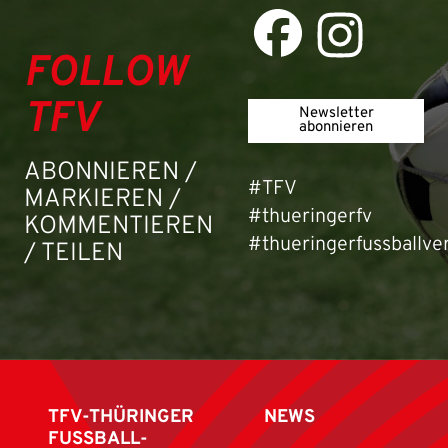
FOLLOW
TFV
Newsletter
abonnieren
ABONNIEREN /
#TFV
MARKIEREN /
#thueringerfv
KOMMENTIEREN
#thueringerfussballve
/ TEILEN
TFV-THÜRINGER
NEWS
FUSSBALL-