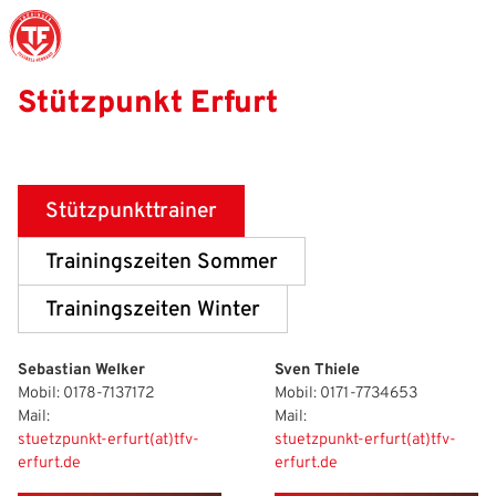
Stützpunkt Erfurt
Struktur
Männer
Auswahlteams
Trainer
Leitbild
News
Amtliches
Frauen
Stützpunkte
Schiedsrichter
Ehrenamt
Termine
Stützpunkttrainer
Geschäftsstelle
Sicherheit
Eliteschulen
Erzieher und Lehrer
DFB-Masterplan
Newsletter
Trainingszeiten Sommer
Chronik
Junioren
Veranstaltungskalender
Vielfalt
DFBnet
Trainingszeiten Winter
Ehrentafel
Juniorinnen
DFB-Mobil
Fair Play
Passwesen
Sebastian Welker
Sven Thiele
Karriere
Kinderfußball
Inklusion
Vereinsangebote
Mobil: 0178-7137172
Mobil: 0171-7734653
Mail:
Mail:
Partnerschaft
eSports
Prävention
Archiv
stuetzpunkt-erfurt(at)tfv-
stuetzpunkt-erfurt(at)tfv-
erfurt.de
erfurt.de
Mitgliedschaft
Schiedsrichter
Schule und Kita
Downloads