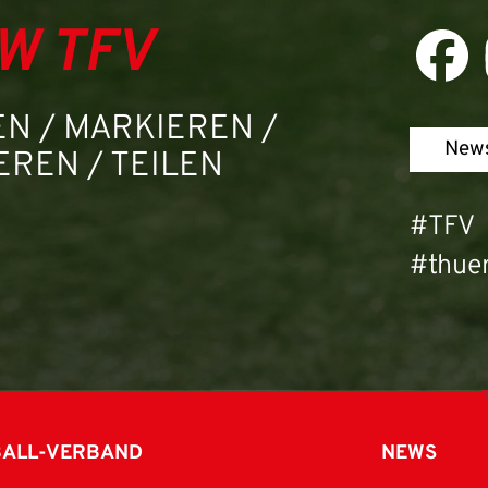
W TFV
N / MARKIEREN /
News
REN / TEILEN
#TFV
#thuer
BALL-VERBAND
NEWS