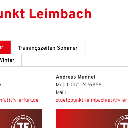
unkt Leimbach
er
Trainingszeiten Sommer
Winter
Andreas Mannel
6
Mobil: 0171-7476858
Mail:
(at)tfv-erfurt.de
stuetzpunkt-leimbach(at)tfv-er