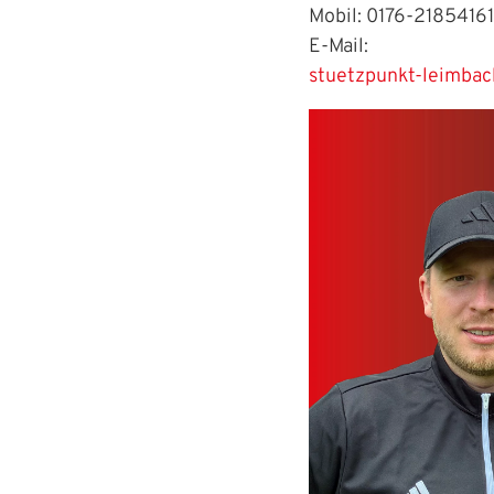
Mobil: 0176-21854161
E-Mail:
stuetzpunkt-leimbach
IHR LOGIN
Benutzeran
Bitte geben Sie Ihr
Anmelden
Benutzername:
Passwort: