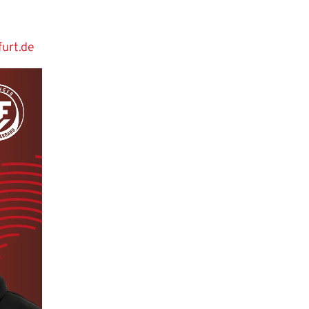
furt.de
 Website anzumelden.