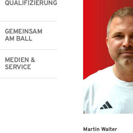
QUALIFIZIERUNG
Freizeit- und Breitensport
Kinder- und Jugendschutz
Datenschutz
Futsal
#siekickt
Länderspiele
GEMEINSAM
Tage des Mädchenfußballs
Impressum
AM BALL
MEDIEN &
SERVICE
Martin Walter