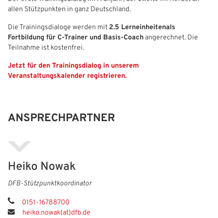
allen Stützpunkten in ganz Deutschland.
Freizeit- und Breitensport
Kinder- und Jugendschutz
Datenschutz
Die Trainingsdialoge werden mit
2.5 Lerneinheiten
als
Futsal
#siekickt
Länderspiele
Fortbildung für C-Trainer und Basis-Coach
angerechnet. Die
Teilnahme ist kostenfrei.
Tage des Mädchenfußballs
Impressum
Jetzt für den Trainingsdialog in unserem
Veranstaltungskalender registrieren.
ANSPRECHPARTNER
IHR LOGIN
Heiko Nowak
Benutzeranmeldung
DFB-Stützpunktkoordinator
Bitte geben Sie Ihren Benutzernamen und Ihr Passwort ein, um
IHRE LESEZEICHEN
0151-16788700
sich an der Website anzumelden.
WEBSITE DURCHSUCHEN
heiko.nowak(at)dfb.de