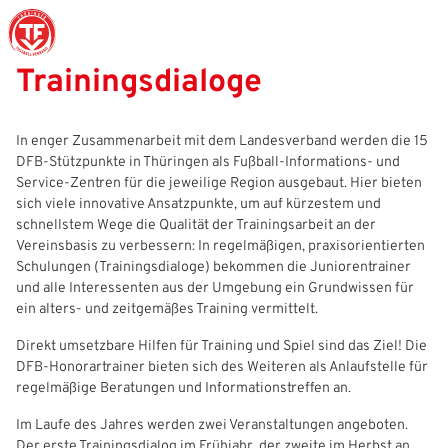
Trainingsdialoge
Struktur
Männer
Auswahlteams
Trainer
Leitbild
News
In enger Zusammenarbeit mit dem Landesverband werden die 15
DFB-Stützpunkte in Thüringen als Fußball-Informations- und
Amtliches
Frauen
Stützpunkte
Schiedsrichter
Ehrenamt
Termine
Service-Zentren für die jeweilige Region ausgebaut. Hier bieten
sich viele innovative Ansatzpunkte, um auf kürzestem und
Geschäftsstelle
Sicherheit
Eliteschulen
Erzieher und Lehrer
DFB-Masterplan
Newsletter
schnellstem Wege die Qualität der Trainingsarbeit an der
Vereinsbasis zu verbessern: In regelmäßigen, praxisorientierten
Chronik
Junioren
Veranstaltungskalender
Vielfalt
DFBnet
Schulungen (Trainingsdialoge) bekommen die Juniorentrainer
und alle Interessenten aus der Umgebung ein Grundwissen für
Ehrentafel
Juniorinnen
DFB-Mobil
Fair Play
Passwesen
ein alters- und zeitgemäßes Training vermittelt.
Direkt umsetzbare Hilfen für Training und Spiel sind das Ziel! Die
Karriere
Kinderfußball
Inklusion
Vereinsangebote
DFB-Honorartrainer bieten sich des Weiteren als Anlaufstelle für
regelmäßige Beratungen und Informationstreffen an.
Partnerschaft
eSports
Prävention
Archiv
Im Laufe des Jahres werden zwei Veranstaltungen angeboten.
Mitgliedschaft
Schiedsrichter
Schule und Kita
Downloads
Der erste Trainingsdialog im Frühjahr, der zweite im Herbst an