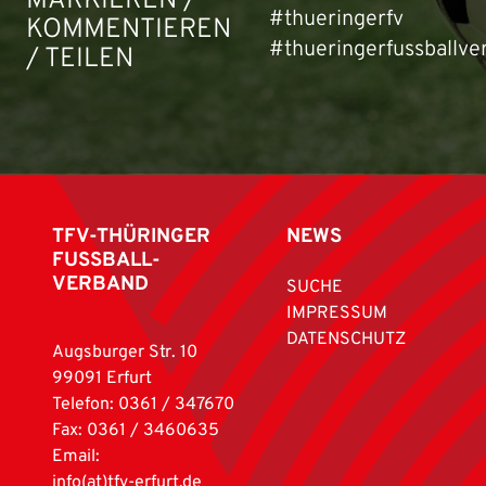
MARKIEREN /
#thueringerfv
KOMMENTIEREN
#thueringerfussballve
/ TEILEN
TFV-THÜRINGER
NEWS
FUSSBALL-
VERBAND
SUCHE
IMPRESSUM
DATENSCHUTZ
Augsburger Str. 10
99091 Erfurt
Telefon: 0361 / 347670
Fax: 0361 / 3460635
Email:
info(at)tfv-erfurt.de