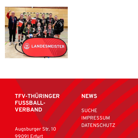
TFV-THÜRINGER
NEWS
FUSSBALL-
VERBAND
SUCHE
IMPRESSUM
DATENSCHUTZ
Augsburger Str. 10
99091 Erfurt