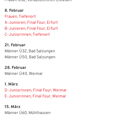
IHRE LESEZEICHEN
sich an der Website anzumelden.
WEBSITE DURCHSUCHEN
8. Februar
Anmelden
Frauen, Tiefenort
A-Junioren, Final Four, Erfurt
Benutzername:
B-Junioren, Final Four, Erfurt
Aktuelle Seite als Lesezeichen speichern
C-Juniorinnen, Tiefenort
21. Februar
Passwort:
Männer Ü32, Bad Salzungen
Männer Ü50, Bad Salzungen
28. Februar
Männer Ü40, Weimar
1. März
D-Juniorinnen, Final Four, Weimar
E-Juniorinnen, Final Four, Weimar
15. März
Männer Ü60, Mühlhausen