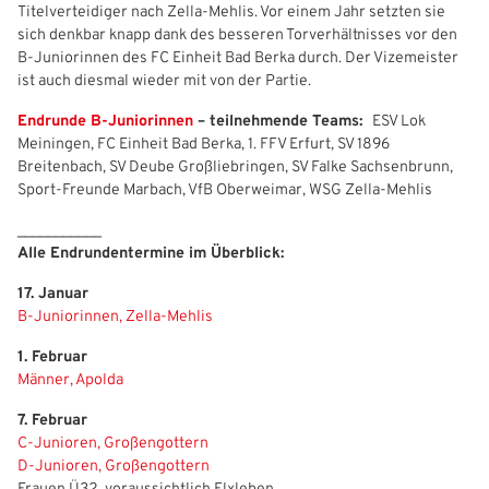
Titelverteidiger nach Zella‑Mehlis. Vor einem Jahr setzten sie
sich denkbar knapp dank des besseren Torverhältnisses vor den
Freizeit- und Breitensport
Kinder- und Jugendschutz
Datenschutz
B‑Juniorinnen des FC Einheit Bad Berka durch. Der Vizemeister
ist auch diesmal wieder mit von der Partie.
Futsal
#siekickt
Länderspiele
Endrunde B‑Juniorinnen
– teilnehmende Teams:
ESV Lok
Tage des Mädchenfußballs
Impressum
Meiningen, FC Einheit Bad Berka, 1. FFV Erfurt, SV 1896
Breitenbach, SV Deube Großliebringen, SV Falke Sachsenbrunn,
Sport‑Freunde Marbach, VfB Oberweimar, WSG Zella‑Mehlis
___________
Alle Endrundentermine im Überblick:
17. Januar
B-Juniorinnen, Zella-Mehlis
IHR LOGIN
1. Februar
Männer, Apolda
7. Februar
Benutzeranmeldung
C-Junioren, Großengottern
D-Junioren, Großengottern
Bitte geben Sie Ihren Benutzernamen und Ihr Passwort ein, um
Frauen Ü32, voraussichtlich Elxleben