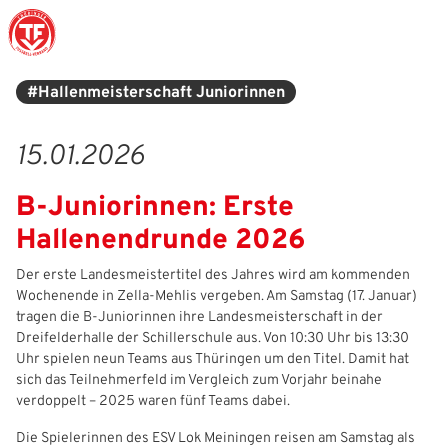
#Hallenmeisterschaft Juniorinnen
Struktur
Männer
Auswahlteams
Trainer
Leitbild
News
15.01.2026
Amtliches
Frauen
Stützpunkte
Schiedsrichter
Ehrenamt
Termine
B-Juniorinnen: Erste
Geschäftsstelle
Sicherheit
Eliteschulen
Erzieher und Lehrer
DFB-Masterplan
Newsletter
Hallenendrunde 2026
Chronik
Junioren
Veranstaltungskalender
Vielfalt
DFBnet
Der erste Landesmeistertitel des Jahres wird am kommenden
Wochenende in Zella‑Mehlis vergeben. Am Samstag (17. Januar)
Ehrentafel
Juniorinnen
DFB-Mobil
Fair Play
Passwesen
tragen die B‑Juniorinnen ihre Landesmeisterschaft in der
Dreifelderhalle der Schillerschule aus. Von 10:30 Uhr bis 13:30
Karriere
Kinderfußball
Inklusion
Vereinsangebote
Uhr spielen neun Teams aus Thüringen um den Titel. Damit hat
sich das Teilnehmerfeld im Vergleich zum Vorjahr beinahe
Partnerschaft
eSports
Prävention
Archiv
verdoppelt – 2025 waren fünf Teams dabei.
Mitgliedschaft
Schiedsrichter
Schule und Kita
Downloads
Die Spielerinnen des ESV Lok Meiningen reisen am Samstag als