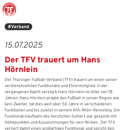
#Verband
Struktur
Männer
Auswahlteams
Trainer
Leitbild
News
15.07.2025
Amtliches
Frauen
Stützpunkte
Schiedsrichter
Ehrenamt
Termine
Der TFV trauert um Hans
Geschäftsstelle
Sicherheit
Eliteschulen
Erzieher und Lehrer
DFB-Masterplan
Newsletter
Hörnlein
Chronik
Junioren
Veranstaltungskalender
Vielfalt
DFBnet
Der Thüringer Fußball-Verband (TFV) trauert um einen seiner
verdienstvollsten Funktionäre und Ehrenmitglied. In der
Ehrentafel
Juniorinnen
DFB-Mobil
Fair Play
Passwesen
vergangenen Nacht verstarb Hans Hörnlein im Alter von 78
Jahren. Hans Hörnlein prägte den Fußball in seiner Region wie
Karriere
Kinderfußball
Inklusion
Vereinsangebote
kein Zweiter, tat dies weit über 50 Jahre in verschiedenen
Funktionen und bis zuletzt in seinem KFA-Rhön-Rennsteig. Die
Partnerschaft
eSports
Prävention
Archiv
Funktionärslaufbahn des herzlichen Suhlers war gespickt mit
IHR LOGIN
Höhepunkten und Auszeichnungen für sein Wirken. Der TFV
Mitgliedschaft
Schiedsrichter
Schule und Kita
Downloads
verliert damit einen großartigen Funktionär und spricht den