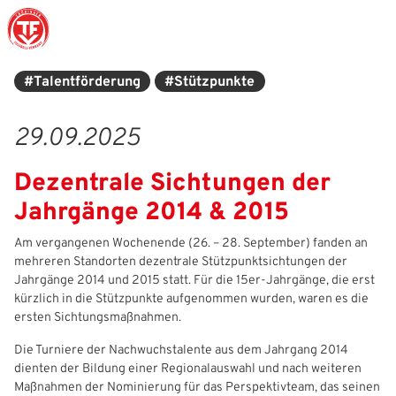
#Talentförderung
#Stützpunkte
Struktur
Männer
Auswahlteams
Trainer
Leitbild
News
29.09.2025
Amtliches
Frauen
Stützpunkte
Schiedsrichter
Ehrenamt
Termine
Dezentrale Sichtungen der
Geschäftsstelle
Sicherheit
Eliteschulen
Erzieher und Lehrer
DFB-Masterplan
Newsletter
Jahrgänge 2014 & 2015
Chronik
Junioren
Veranstaltungskalender
Vielfalt
DFBnet
Am vergangenen Wochenende (26. – 28. September) fanden an
mehreren Standorten dezentrale Stützpunktsichtungen der
Ehrentafel
Juniorinnen
DFB-Mobil
Fair Play
Passwesen
Jahrgänge 2014 und 2015 statt. Für die 15er-Jahrgänge, die erst
kürzlich in die Stützpunkte aufgenommen wurden, waren es die
Karriere
Kinderfußball
Inklusion
Vereinsangebote
ersten Sichtungsmaßnahmen.
Partnerschaft
eSports
Prävention
Archiv
Die Turniere der Nachwuchstalente aus dem Jahrgang 2014
dienten der Bildung einer Regionalauswahl und nach weiteren
Mitgliedschaft
Schiedsrichter
Schule und Kita
Downloads
Maßnahmen der Nominierung für das Perspektivteam, das seinen