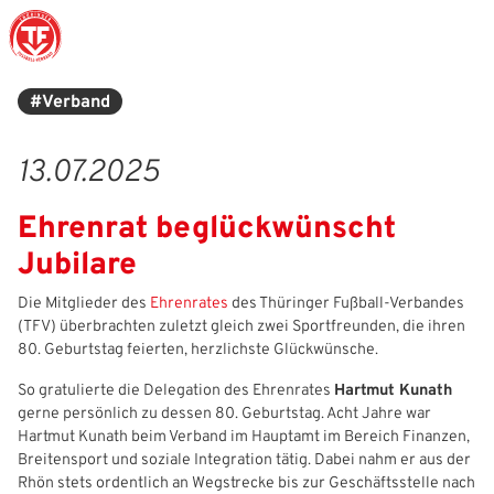
#Verband
Struktur
Männer
Auswahlteams
Trainer
Leitbild
News
13.07.2025
Amtliches
Frauen
Stützpunkte
Schiedsrichter
Ehrenamt
Termine
Ehrenrat beglückwünscht
Geschäftsstelle
Sicherheit
Eliteschulen
Erzieher und Lehrer
DFB-Masterplan
Newsletter
Jubilare
Chronik
Junioren
Veranstaltungskalender
Vielfalt
DFBnet
Die Mitglieder des
Ehrenrates
des Thüringer Fußball-Verbandes
(TFV) überbrachten zuletzt gleich zwei Sportfreunden, die ihren
Ehrentafel
Juniorinnen
DFB-Mobil
Fair Play
Passwesen
80. Geburtstag feierten, herzlichste Glückwünsche.
Karriere
Kinderfußball
Inklusion
Vereinsangebote
So gratulierte die Delegation des Ehrenrates
Hartmut Kunath
gerne persönlich zu dessen 80. Geburtstag. Acht Jahre war
Partnerschaft
eSports
Prävention
Archiv
Hartmut Kunath beim Verband im Hauptamt im Bereich Finanzen,
Breitensport und soziale Integration tätig. Dabei nahm er aus der
Mitgliedschaft
Schiedsrichter
Schule und Kita
Downloads
Rhön stets ordentlich an Wegstrecke bis zur Geschäftsstelle nach