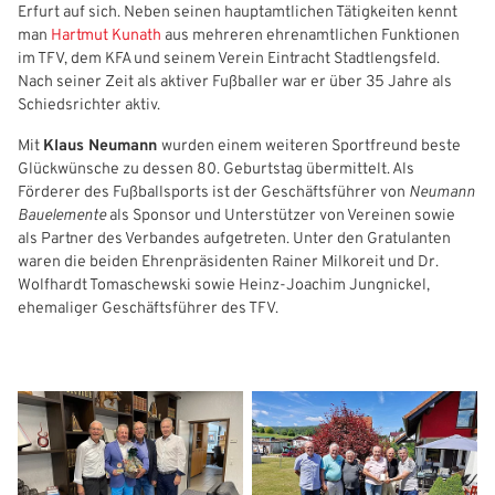
Erfurt auf sich. Neben seinen hauptamtlichen Tätigkeiten kennt
IHR LOGIN
man
Hartmut Kunath
aus mehreren ehrenamtlichen Funktionen
Freizeit- und Breitensport
Kinder- und Jugendschutz
Datenschutz
im TFV, dem KFA und seinem Verein Eintracht Stadtlengsfeld.
Nach seiner Zeit als aktiver Fußballer war er über 35 Jahre als
Futsal
#siekickt
Länderspiele
Schiedsrichter aktiv.
Benutzeranmeldung
Tage des Mädchenfußballs
Impressum
Mit
Klaus Neumann
wurden einem weiteren Sportfreund beste
Bitte geben Sie Ihren Benutzernamen und Ihr Passwort ein, um
Glückwünsche zu dessen 80. Geburtstag übermittelt. Als
IHRE LESEZEICHEN
sich an der Website anzumelden.
Förderer des Fußballsports ist der Geschäftsführer von
Neumann
WEBSITE DURCHSUCHEN
Bauelemente
als Sponsor und Unterstützer von Vereinen sowie
Anmelden
als Partner des Verbandes aufgetreten. Unter den Gratulanten
waren die beiden Ehrenpräsidenten Rainer Milkoreit und Dr.
Previous
Next
Benutzername:
Wolfhardt Tomaschewski sowie Heinz-Joachim Jungnickel,
Aktuelle Seite als Lesezeichen speichern
ehemaliger Geschäftsführer des TFV.
Passwort: