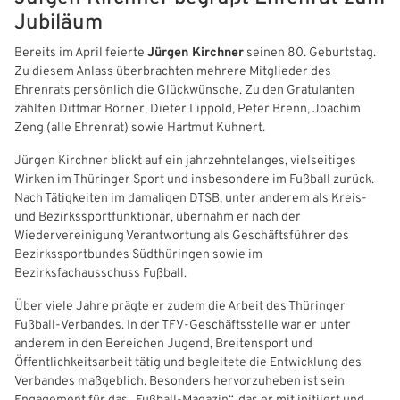
IHR LOGIN
Jubiläum
Bereits im April feierte
Jürgen Kirchner
seinen 80. Geburtstag.
Benutzeranmeldung
Zu diesem Anlass überbrachten mehrere Mitglieder des
Ehrenrats persönlich die Glückwünsche. Zu den Gratulanten
Bitte geben Sie Ihren Benutzernamen und Ihr Passwort ein, um
zählten Dittmar Börner, Dieter Lippold, Peter Brenn, Joachim
IHRE LESEZEICHEN
sich an der Website anzumelden.
Zeng (alle Ehrenrat) sowie Hartmut Kuhnert.
WEBSITE DURCHSUCHEN
Jürgen Kirchner blickt auf ein jahrzehntelanges, vielseitiges
Anmelden
Wirken im Thüringer Sport und insbesondere im Fußball zurück.
Previous
Next
Nach Tätigkeiten im damaligen DTSB, unter anderem als Kreis‑
Benutzername:
Aktuelle Seite als Lesezeichen speichern
und Bezirkssportfunktionär, übernahm er nach der
Wiedervereinigung Verantwortung als Geschäftsführer des
Bezirkssportbundes Südthüringen sowie im
Passwort:
Bezirksfachausschuss Fußball.
Über viele Jahre prägte er zudem die Arbeit des Thüringer
Fußball‑Verbandes. In der TFV‑Geschäftsstelle war er unter
anderem in den Bereichen Jugend, Breitensport und
Öffentlichkeitsarbeit tätig und begleitete die Entwicklung des
Verbandes maßgeblich. Besonders hervorzuheben ist sein