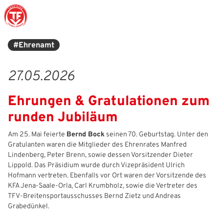
#Ehrenamt
Struktur
Männer
Auswahlteams
Trainer
Leitbild
News
27.05.2026
Amtliches
Frauen
Stützpunkte
Schiedsrichter
Ehrenamt
Termine
Ehrungen & Gratulationen zum
Geschäftsstelle
Sicherheit
Eliteschulen
Erzieher und Lehrer
DFB-Masterplan
Newsletter
runden Jubiläum
Chronik
Junioren
Veranstaltungskalender
Vielfalt
DFBnet
Am 25. Mai feierte
Bernd Bock
seinen 70. Geburtstag. Unter den
Gratulanten waren die Mitglieder des Ehrenrates Manfred
Ehrentafel
Juniorinnen
DFB-Mobil
Fair Play
Passwesen
Lindenberg, Peter Brenn, sowie dessen Vorsitzender Dieter
Lippold. Das Präsidium wurde durch Vizepräsident Ulrich
Karriere
Kinderfußball
Inklusion
Vereinsangebote
Hofmann vertreten. Ebenfalls vor Ort waren der Vorsitzende des
KFA Jena‑Saale‑Orla, Carl Krumbholz, sowie die Vertreter des
Partnerschaft
eSports
Prävention
Archiv
TFV‑Breitensportausschusses Bernd Zietz und Andreas
Grabedünkel.
Mitgliedschaft
Schiedsrichter
Schule und Kita
Downloads