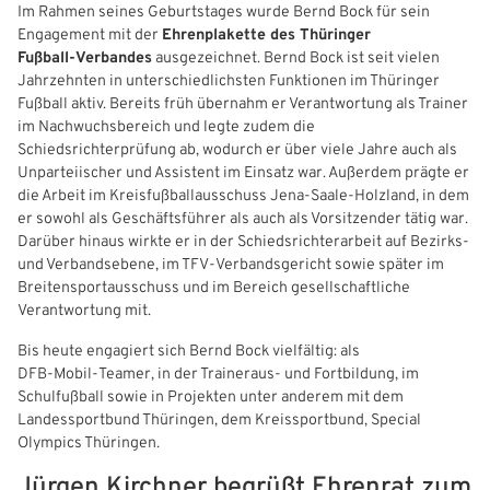
Im Rahmen seines Geburtstages wurde Bernd Bock für sein
Engagement mit der
Ehrenplakette des Thüringer
Freizeit- und Breitensport
Kinder- und Jugendschutz
Datenschutz
Fußball‑Verbandes
ausgezeichnet. Bernd Bock ist seit vielen
Jahrzehnten in unterschiedlichsten Funktionen im Thüringer
Futsal
#siekickt
Länderspiele
Fußball aktiv. Bereits früh übernahm er Verantwortung als Trainer
im Nachwuchsbereich und legte zudem die
Tage des Mädchenfußballs
Impressum
Schiedsrichterprüfung ab, wodurch er über viele Jahre auch als
Unparteiischer und Assistent im Einsatz war. Außerdem prägte er
die Arbeit im Kreisfußballausschuss Jena‑Saale‑Holzland, in dem
er sowohl als Geschäftsführer als auch als Vorsitzender tätig war.
Darüber hinaus wirkte er in der Schiedsrichterarbeit auf Bezirks‑
und Verbandsebene, im TFV‑Verbandsgericht sowie später im
Breitensportausschuss und im Bereich gesellschaftliche
Verantwortung mit.
Bis heute engagiert sich Bernd Bock vielfältig: als
DFB‑Mobil‑Teamer, in der Traineraus‑ und Fortbildung, im
Schulfußball sowie in Projekten unter anderem mit dem
Landessportbund Thüringen, dem Kreissportbund, Special
Olympics Thüringen.
Jürgen Kirchner begrüßt Ehrenrat zum