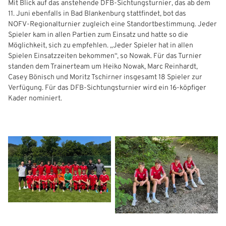
Mit Blick auf das anstehende DFB‑Sichtungsturnier, das ab dem
IHR LOGIN
11. Juni ebenfalls in Bad Blankenburg stattfindet, bot das
NOFV‑Regionalturnier zugleich eine Standortbestimmung. Jeder
Spieler kam in allen Partien zum Einsatz und hatte so die
Benutzeranmeldung
Möglichkeit, sich zu empfehlen. „Jeder Spieler hat in allen
Spielen Einsatzzeiten bekommen“, so Nowak. Für das Turnier
standen dem Trainerteam um Heiko Nowak, Marc Reinhardt,
Bitte geben Sie Ihren Benutzernamen und Ihr Passwort ein, um
IHRE LESEZEICHEN
Casey Bönisch und Moritz Tschirner insgesamt 18 Spieler zur
sich an der Website anzumelden.
WEBSITE DURCHSUCHEN
Verfügung. Für das DFB‑Sichtungsturnier wird ein 16‑köpfiger
Anmelden
Kader nominiert.
Previous
Next
Benutzername:
Aktuelle Seite als Lesezeichen speichern
Passwort: