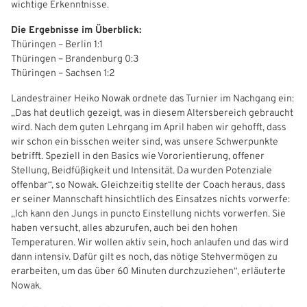
wichtige Erkenntnisse.
Freizeit- und Breitensport
Kinder- und Jugendschutz
Datenschutz
Die Ergebnisse im Überblick:
Thüringen – Berlin 1:1
Futsal
#siekickt
Länderspiele
Thüringen – Brandenburg 0:3
Thüringen – Sachsen 1:2
Tage des Mädchenfußballs
Impressum
Landestrainer Heiko Nowak ordnete das Turnier im Nachgang ein:
„Das hat deutlich gezeigt, was in diesem Altersbereich gebraucht
wird. Nach dem guten Lehrgang im April haben wir gehofft, dass
wir schon ein bisschen weiter sind, was unsere Schwerpunkte
betrifft. Speziell in den Basics wie Vororientierung, offener
Stellung, Beidfüßigkeit und Intensität. Da wurden Potenziale
offenbar“, so Nowak. Gleichzeitig stellte der Coach heraus, dass
er seiner Mannschaft hinsichtlich des Einsatzes nichts vorwerfe:
„Ich kann den Jungs in puncto Einstellung nichts vorwerfen. Sie
haben versucht, alles abzurufen, auch bei den hohen
Temperaturen. Wir wollen aktiv sein, hoch anlaufen und das wird
dann intensiv. Dafür gilt es noch, das nötige Stehvermögen zu
erarbeiten, um das über 60 Minuten durchzuziehen“, erläuterte
Nowak.