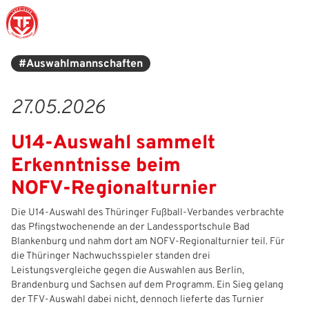
#Auswahlmannschaften
Struktur
Männer
Auswahlteams
Trainer
Leitbild
News
27.05.2026
Amtliches
Frauen
Stützpunkte
Schiedsrichter
Ehrenamt
Termine
U14‑Auswahl sammelt
Geschäftsstelle
Sicherheit
Eliteschulen
Erzieher und Lehrer
DFB-Masterplan
Newsletter
Erkenntnisse beim
Chronik
Junioren
Veranstaltungskalender
Vielfalt
DFBnet
NOFV‑Regionalturnier
Ehrentafel
Juniorinnen
DFB-Mobil
Fair Play
Passwesen
Die U14‑Auswahl des Thüringer Fußball‑Verbandes verbrachte
das Pfingstwochenende an der Landessportschule Bad
Blankenburg und nahm dort am NOFV‑Regionalturnier teil. Für
Karriere
Kinderfußball
Inklusion
Vereinsangebote
die Thüringer Nachwuchsspieler standen drei
Leistungsvergleiche gegen die Auswahlen aus Berlin,
Partnerschaft
eSports
Prävention
Archiv
Brandenburg und Sachsen auf dem Programm. Ein Sieg gelang
der TFV‑Auswahl dabei nicht, dennoch lieferte das Turnier
Mitgliedschaft
Schiedsrichter
Schule und Kita
Downloads