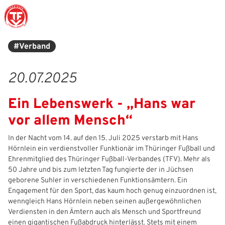
#Verband
Struktur
Männer
Auswahlteams
Trainer
Leitbild
News
20.07.2025
Amtliches
Frauen
Stützpunkte
Schiedsrichter
Ehrenamt
Termine
Ein Lebenswerk - „Hans war
Geschäftsstelle
Sicherheit
Eliteschulen
Erzieher und Lehrer
DFB-Masterplan
Newsletter
vor allem Mensch“
Chronik
Junioren
Veranstaltungskalender
Vielfalt
DFBnet
In der Nacht vom 14. auf den 15. Juli 2025 verstarb mit Hans
Hörnlein ein verdienstvoller Funktionär im Thüringer Fußball und
Ehrentafel
Juniorinnen
DFB-Mobil
Fair Play
Passwesen
Ehrenmitglied des Thüringer Fußball-Verbandes (TFV). Mehr als
50 Jahre und bis zum letzten Tag fungierte der in Jüchsen
Karriere
Kinderfußball
Inklusion
Vereinsangebote
geborene Suhler in verschiedenen Funktionsämtern. Ein
Engagement für den Sport, das kaum hoch genug einzuordnen ist,
Partnerschaft
eSports
Prävention
Archiv
wenngleich Hans Hörnlein neben seinen außergewöhnlichen
Verdiensten in den Ämtern auch als Mensch und Sportfreund
Mitgliedschaft
Schiedsrichter
Schule und Kita
Downloads
einen gigantischen Fußabdruck hinterlässt. Stets mit einem