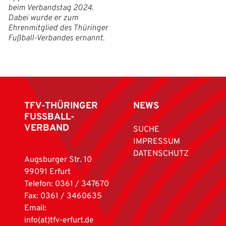
beim Verbandstag 2024.
Dabei wurde er zum
Ehrenmitglied des Thüringer
Fußball-Verbandes ernannt.
TFV-THÜRINGER
NEWS
FUSSBALL-
VERBAND
SUCHE
IMPRESSUM
DATENSCHUTZ
Augsburger Str. 10
99091 Erfurt
Telefon: 0361 / 347670
Fax: 0361 / 3460635
Email:
info(at)tfv-erfurt.de