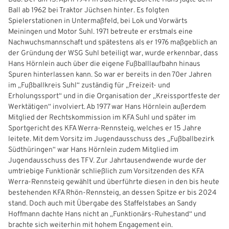
Ball ab 1962 bei Traktor Jüchsen hinter. Es folgten
Spielerstationen in Untermaßfeld, bei Lok und Vorwärts
Meiningen und Motor Suhl. 1971 betreute er erstmals eine
Nachwuchsmannschaft und spätestens als er 1976 maßgeblich an
der Gründung der WSG Suhl beteiligt war, wurde erkennbar, dass
Hans Hörnlein auch über die eigene Fußballlaufbahn hinaus
Spuren hinterlassen kann. So war er bereits in den 70er Jahren
im „Fußballkreis Suhl“ zuständig für „Freizeit- und
Erholungssport“ und in die Organisation der „Kreissportfeste der
Werktätigen“ involviert. Ab 1977 war Hans Hörnlein außerdem
Mitglied der Rechtskommission im KFA Suhl und später im
Sportgericht des KFA Werra-Rennsteig, welches er 15 Jahre
IHR LOGIN
leitete. Mit dem Vorsitz im Jugendausschuss des „Fußballbezirk
Südthüringen“ war Hans Hörnlein zudem Mitglied im
Jugendausschuss des TFV. Zur Jahrtausendwende wurde der
umtriebige Funktionär schließlich zum Vorsitzenden des KFA
Benutzeranmeldung
Werra-Rennsteig gewählt und überführte diesen in den bis heute
bestehenden KFA Rhön-Rennsteig, an dessen Spitze er bis 2024
Bitte geben Sie Ihren Benutzernamen und Ihr Passwort ein, um
stand. Doch auch mit Übergabe des Staffelstabes an Sandy
IHRE LESEZEICHEN
sich an der Website anzumelden.
Hoffmann dachte Hans nicht an „Funktionärs-Ruhestand“ und
WEBSITE DURCHSUCHEN
brachte sich weiterhin mit hohem Engagement ein.