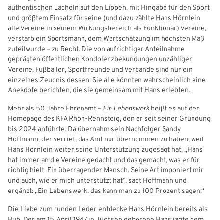
authentischen Lächeln auf den Lippen, mit Hingabe für den Sport
Freizeit- und Breitensport
Kinder- und Jugendschutz
Datenschutz
und größtem Einsatz für seine (und dazu zählte Hans Hörnlein
alle Vereine in seinem Wirkungsbereich als Funktionär) Vereine,
Futsal
#siekickt
Länderspiele
verstarb ein Sportsmann, dem Wertschätzung im höchsten Maß
zuteilwurde – zu Recht. Die von aufrichtiger Anteilnahme
Tage des Mädchenfußballs
Impressum
geprägten öffentlichen Kondolenzbekundungen unzähliger
Vereine, Fußballer, Sportfreunde und Verbände sind nur ein
einzelnes Zeugnis dessen. Sie alle könnten wahrscheinlich eine
Anekdote berichten, die sie gemeinsam mit Hans erlebten.
Mehr als 50 Jahre Ehrenamt –
Ein Lebenswerk
heißt es auf der
Homepage des KFA Rhön-Rennsteig, den er seit seiner Gründung
bis 2024 anführte. Da übernahm sein Nachfolger Sandy
Hoffmann, der verriet, das Amt nur übernommen zu haben, weil
Hans Hörnlein weiter seine Unterstützung zugesagt hat. „Hans
hat immer an die Vereine gedacht und das gemacht, was er für
richtig hielt. Ein überragender Mensch. Seine Art imponiert mir
und auch, wie er mich unterstützt hat“, sagt Hoffmann und
ergänzt: „Ein Lebenswerk, das kann man zu 100 Prozent sagen.“
Die Liebe zum runden Leder entdecke Hans Hörnlein bereits als
Bub. Der am 15. April 1947 in Jüchsen geborene Hans jagte dem