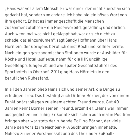
Anmelden
„Hans war vor allem Mensch. Er war einer, der nicht zuerst an sich
Benutzername:
gedacht hat, sondern an andere. Ich habe nie ein böses Wort von
Aktuelle Seite als Lesezeichen speichern
ihm gehört. Er hat es immer geschafft die Menschen
zusammenzuführen – ein Riesenvorbild, geradlinig und ehrlich.
Auch wenn mal was nicht geklappt hat, war er sich nicht zu
Passwort:
schade, das einzuräumen“, sagt Sandy Hoffmann über Hans
Hörnlein, der übrigens beruflich einst Koch und Kellner lernte.
Nach einigen gastronomischen Stationen wurde er Ausbilder für
Köche und Hotelkaufleute, nahm für die IHK unzählige
Gesellenprüfungen ab und war später Geschäftsführer des
Sporthotels in Oberhof. 2011 ging Hans Hörnlein in den
beruflichen Ruhestand.
In all den Jahren blieb Hans sich und seiner Art, die Dinge zu
erledigen, treu. Das bestätigt auch Dittmar Börner, der von einem
Funktionärskollegen zu einem echten Freund wurde. Gut 40
Jahren kennt Börner seinen Freund, erzählt er. „Hans war immer
ausgeglichen und ruhig. Er konnte sich schon auch mal in Position
bringen aber war stets der ruhende Pol“, so Börner, der viele
Jahre den Vorsitz im Nachbar-KFA Südthüringen innehatte.
Nahezu zu jeder Vorstandssitzung des Thüringer Fußball-