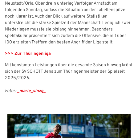
Neustadt/Orla. Obendrein unterlag Verfolger Arnstadt am
folgenden Sonntag, sodass die Situation an der Tabellenspitze
Freizeit- und Breitensport
Kinder- und Jugendschutz
Datenschutz
noch klarer ist. Auch der Blick auf weitere Statistiken
unterstreicht die starke Spielzeit der Mannschaft: Lediglich zwei
Futsal
#siekickt
Länderspiele
Niederlagen musste sie bislang hinnehmen. Besonders
spektakulär präsentiert sich zudem die Offensive, die mit über
Tage des Mädchenfußballs
Impressum
100 erzielten Treffern den besten Angriff der Liga stellt.
>>> Zur Thüringenliga
Mit konstanten Leistungen über die gesamte Saison hinweg krönt
sich der SV SCHOTT Jena zum Thüringenmeister der Spielzeit
2025/2026.
IHR LOGIN
Fotos:
_marie_slnzg_
Benutzeranmeldung
Bitte geben Sie Ihren Benutzernamen und Ihr Passwort ein, um
IHRE LESEZEICHEN
sich an der Website anzumelden.
WEBSITE DURCHSUCHEN