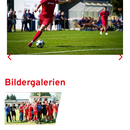
Anmelden
Previous
Next
Benutzername:
Aktuelle Seite als Lesezeichen speichern
Passwort:
Bildergalerien