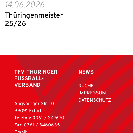
14.06.2026
Thüringenmeister
25/26
TFV-THÜRINGER
NEWS
FUSSBALL-
VERBAND
SUCHE
IMPRESSUM
DATENSCHUTZ
Augsburger Str. 10
99091 Erfurt
Telefon: 0361 / 347670
Fax: 0361 / 3460635
Email: