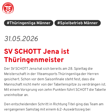
#Thüringenliga Männer
#Spielbetrieb Männer
Struktur
Männer
Auswahlteams
Trainer
Leitbild
News
31.05.2026
Amtliches
Frauen
Stützpunkte
Schiedsrichter
Ehrenamt
Termine
SV SCHOTT Jena ist
Geschäftsstelle
Sicherheit
Eliteschulen
Erzieher und Lehrer
DFB-Masterplan
Newsletter
Thüringenmeister
Chronik
Junioren
Veranstaltungskalender
Vielfalt
DFBnet
Der SV SCHOTT Jena hat sich bereits am 28. Spieltag die
Meisterschaft in der 11teamsports Thüringenliga der Herren
Ehrentafel
Juniorinnen
DFB-Mobil
Fair Play
Passwesen
gesichert. Schon vor dem Saisonfinale steht fest, dass die
Mannschaft nicht mehr von der Tabellenspitze zu verdrängen ist.
Karriere
Kinderfußball
Inklusion
Vereinsangebote
Mit einem Vorsprung von zehn Punkten führt SCHOTT die Tabelle
uneinholbar an.
Partnerschaft
eSports
Prävention
Archiv
Den entscheidenden Schritt in Richtung Titel ging das Team am
Mitgliedschaft
Schiedsrichter
Schule und Kita
Downloads
vergangenen Samstag mit einem 6:2‑Auswärtssieg bei