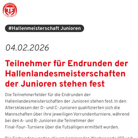
#Hallenmeisterschaft Junioren
Struktur
Männer
Auswahlteams
Trainer
Leitbild
News
04.02.2026
Amtliches
Frauen
Stützpunkte
Schiedsrichter
Ehrenamt
Termine
Teilnehmer für Endrunden der
Geschäftsstelle
Sicherheit
Eliteschulen
Erzieher und Lehrer
DFB-Masterplan
Newsletter
Hallenlandesmeisterschaften
Chronik
Junioren
Veranstaltungskalender
Vielfalt
DFBnet
der Junioren stehen fest
Ehrentafel
Juniorinnen
DFB-Mobil
Fair Play
Passwesen
Die Teilnehmerfelder für die Endrunden der
Hallenlandesmeisterschaften der Junioren stehen fest. In den
Altersklassen der D‑ und C‑Junioren qualifizierten sich die
Karriere
Kinderfußball
Inklusion
Vereinsangebote
Mannschaften über ihre jeweiligen Vorrundenturniere, während
bei den A‑ und B‑Junioren die Teilnehmer der
Partnerschaft
eSports
Prävention
Archiv
Final‑Four‑Turniere über die Futsalligen ermittelt wurden.
Mitgliedschaft
Schiedsrichter
Schule und Kita
Downloads