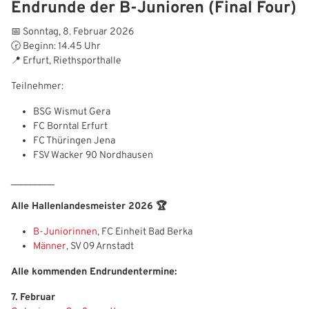
Endrunde der B‑Junioren (Final Four)
Bitte geben Sie Ihren Benutzernamen und Ihr Passwort ein, um
IHRE LESEZEICHEN
sich an der Website anzumelden.
WEBSITE DURCHSUCHEN
📅 Sonntag, 8. Februar 2026
🕝 Beginn: 14.45 Uhr
Anmelden
📍 Erfurt, Riethsporthalle
Benutzername:
Teilnehmer:
Aktuelle Seite als Lesezeichen speichern
BSG Wismut Gera
FC Borntal Erfurt
Passwort:
FC Thüringen Jena
FSV Wacker 90 Nordhausen
_________
Alle Hallenlandesmeister 2026 🏆
B-Juniorinnen
, FC Einheit Bad Berka
Männer
, SV 09 Arnstadt
Alle kommenden Endrundentermine:
7. Februar