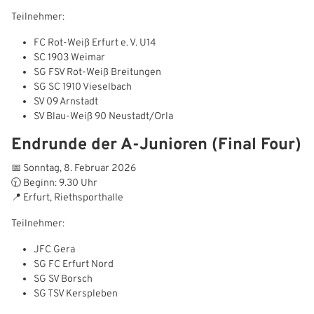
Teilnehmer:
FC Rot‑Weiß Erfurt e. V. U14
SC 1903 Weimar
SG FSV Rot‑Weiß Breitungen
SG SC 1910 Vieselbach
SV 09 Arnstadt
SV Blau‑Weiß 90 Neustadt/Orla
Endrunde der A‑Junioren (Final Four)
📅 Sonntag, 8. Februar 2026
🕤 Beginn: 9.30 Uhr
📍 Erfurt, Riethsporthalle
Teilnehmer:
IHR LOGIN
JFC Gera
SG FC Erfurt Nord
SG SV Borsch
Benutzeranmeldung
SG TSV Kerspleben