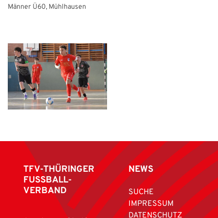
Männer Ü60, Mühlhausen
TFV-THÜRINGER
NEWS
FUSSBALL-
VERBAND
SUCHE
IMPRESSUM
DATENSCHUTZ