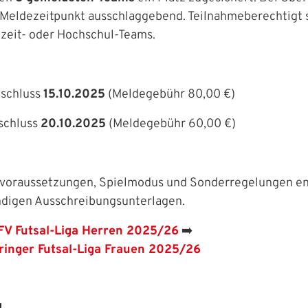
r Meldezeitpunkt ausschlaggebend. Teilnahmeberechtigt 
eizeit- oder Hochschul-Teams.
meldung
en Benutzernamen und Ihr Passwort ein, um sich an der
eschluss
15.10.2025
(Meldegebühr 80,00 €)
IHRE LESEZEICHEN
WEBSITE DURCHSUCHEN
eschluss
20.10.2025
(Meldegebühr 60,00 €)
Aktuelle Seite als Lesezeichen speichern
ersvoraussetzungen, Spielmodus und Sonderregelungen 
ändigen Ausschreibungsunterlagen.
FV Futsal-Liga Herren 2025/26
➡️
inger Futsal-Liga Frauen 2025/26