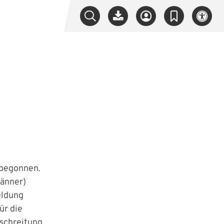
 begonnen.
Männer)
eldung
ür die
rschreitung