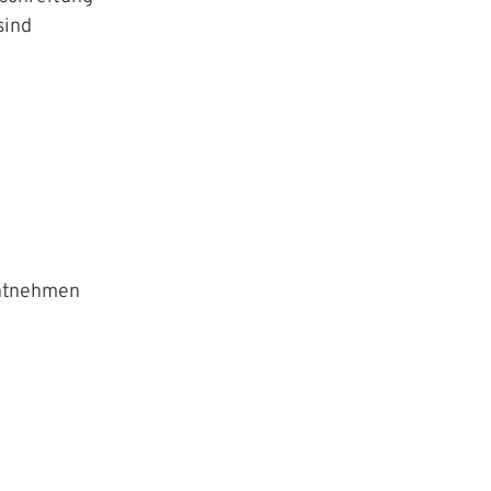
sind
 Website anzumelden.
entnehmen