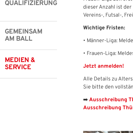
IHR LOGIN
QUALIFIZIERUNG
dieser Anzahl ist de
Freizeit- und Breitensport
Kinder- und Jugendschutz
Datenschutz
Vereins-, Futsal-, Fr
Futsal
#siekickt
Länderspiele
Benutzeran
Wichtige Fristen:
GEMEINSAM
Tage des Mädchenfußballs
Impressum
AM BALL
Bitte geben Sie Ihr
• Männer-Liga: Meld
Anmelden
• Frauen-Liga: Meld
MEDIEN &
Benutzername:
Jetzt anmelden!
SERVICE
Alle Details zu Alt
Sie bitte den vollst
Passwort:
➡️
Ausschreibung T
Ausschreibung Thür