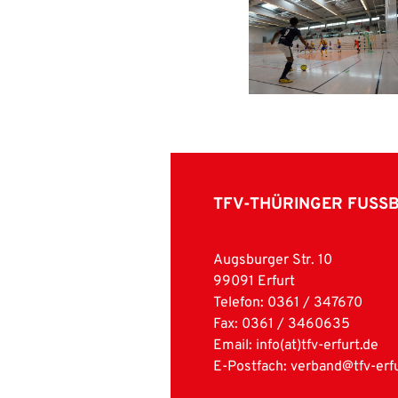
TFV-THÜRINGER FUSS
Augsburger Str. 10
99091 Erfurt
Telefon: 0361 / 347670
Fax: 0361 / 3460635
Email:
info(at)tfv-erfurt.de
E-Postfach: verband@tfv-erfu