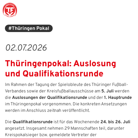
#Thüringen Pokal
Struktur
Männer
Auswahlteams
Trainer
Leitbild
News
02.07.2026
Amtliches
Frauen
Stützpunkte
Schiedsrichter
Ehrenamt
Termine
Thüringenpokal: Auslosung
Geschäftsstelle
Sicherheit
Eliteschulen
Erzieher und Lehrer
DFB-Masterplan
Newsletter
und Qualifikationsrunde
Chronik
Junioren
Veranstaltungskalender
Vielfalt
DFBnet
Im Rahmen der Tagung der Spielobleute des Thüringer Fußball-
Verbandes sowie der Kreisfußballausschüsse am
5. Juli
werden
Ehrentafel
Juniorinnen
DFB-Mobil
Fair Play
Passwesen
die
Auslosungen der Qualifikationsrunde
und der
1. Hauptrunde
im Thüringenpokal vorgenommen. Die konkreten Ansetzungen
Karriere
Kinderfußball
Inklusion
Vereinsangebote
werden im Anschluss zeitnah veröffentlicht.
Partnerschaft
eSports
Prävention
Archiv
Die
Qualifikationsrunde
ist für das Wochenende
24. bis 26. Juli
angesetzt. Insgesamt nehmen 29 Mannschaften teil, darunter
Mitgliedschaft
Schiedsrichter
Schule und Kita
Downloads
Kreispokalsieger bzw. gemeldete Vertreter der