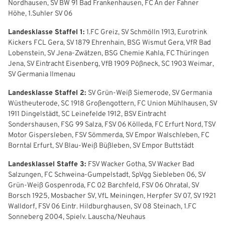
Benutzeranmeldung
Nordhausen, SV BW 91 Bad Frankenhausen, FC An der Fahner
Höhe, 1.Suhler SV 06
Bitte geben Sie Ihren Benutzernamen und Ihr Passwort ein, um
IHRE LESEZEICHEN
Landesklasse Staffel 1:
1.FC Greiz, SV Schmölln 1913, Eurotrink
sich an der Website anzumelden.
WEBSITE DURCHSUCHEN
Kickers FCL Gera, SV 1879 Ehrenhain, BSG Wismut Gera, VfR Bad
Lobenstein, SV Jena-Zwätzen, BSG Chemie Kahla, FC Thüringen
Anmelden
Jena, SV Eintracht Eisenberg, VfB 1909 Pößneck, SC 1903 Weimar,
SV Germania Ilmenau
Benutzername:
Aktuelle Seite als Lesezeichen speichern
Landesklasse Staffel 2:
SV Grün-Weiß Siemerode, SV Germania
Wüstheuterode, SC 1918 Großengottern, FC Union Mühlhausen, SV
Passwort:
1911 Dingelstädt, SC Leinefelde 1912, BSV Eintracht
Sondershausen, FSG 99 Salza, FSV 06 Kölleda, FC Erfurt Nord, TSV
Motor Gispersleben, FSV Sömmerda, SV Empor Walschleben, FC
Borntal Erfurt, SV Blau-Weiß Büßleben, SV Empor Buttstädt
Landesklassel Staffe 3:
FSV Wacker Gotha, SV Wacker Bad
Salzungen, FC Schweina-Gumpelstadt, SpVgg Siebleben 06, SV
Grün-Weiß Gospenroda, FC 02 Barchfeld, FSV 06 Ohratal, SV
Borsch 1925, Mosbacher SV, VfL Meiningen, Herpfer SV 07, SV 1921
Walldorf, FSV 06 Eintr. Hildburghausen, SV 08 Steinach, 1.FC
Sonneberg 2004, Spielv. Lauscha/Neuhaus