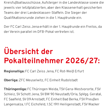
Kreisfußballausschüsse, Aufsteiger in die Landesklasse sowie die
jeweils vier letztplatzierten, aber den Klassenerhalt gesicherten
Freizeit- und Breitensport
Kinder- und Jugendschutz
Datenschutz
Teams der drei Landesklassen-Staffeln. Die Sieger der
Qualifikationsrunde ziehen in die 1. Hauptrunde ein.
Futsal
#siekickt
Länderspiele
Der FC Carl Zeiss Jena erhält in der 1. Hauptrunde ein Freilos, da
Tage des Mädchenfußballs
Impressum
der Verein parallel im DFB-Pokal vertreten ist.
Übersicht der
Pokalteilnehmer 2026/27:
Regionalliga:
FC Carl Zeiss Jena, FC Rot-Weiß Erfurt
Oberliga:
ZFC Meuselwitz, FC Einheit Rudolstadt
Thüringenliga:
FC Thüringen Weida, TSV Gera-Westvororte, FSV
IHR LOGIN
Schleiz, SV Schott Jena, SV BW 90 Neustadt/Orla, SpVgg. Geratal,
FC Saalfeld, SV 09 Arnstadt, FC Einheit Bad Berka, FSV Preußen
Langensalza, 1.FC Eichsfeld, 1.SC 1911 Heiligenstadt, FSV Wacker