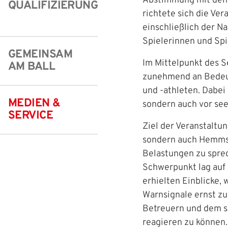
Abstimmung mit den 
QUALIFIZIERUNG
richtete sich die Ve
Freizeit- und Breitensport
Kinder- und Jugendschutz
Datenschutz
einschließlich der 
Futsal
#siekickt
Länderspiele
Spielerinnen und Spie
GEMEINSAM
Tage des Mädchenfußballs
Impressum
Im Mittelpunkt des S
AM BALL
zunehmend an Bedeut
und -athleten. Dabei
MEDIEN &
sondern auch vor se
IHR LOGIN
SERVICE
Ziel der Veranstaltu
sondern auch Hemmsc
Benutzeran
Belastungen zu sprec
Schwerpunkt lag auf
Bitte geben Sie Ihr
erhielten Einblicke, 
Anmelden
Warnsignale ernst z
Betreuern und dem s
Benutzername:
reagieren zu können.