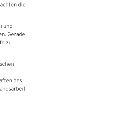
achten die
n und
en. Gerade
fe zu
ischen
aften des
bandsarbeit