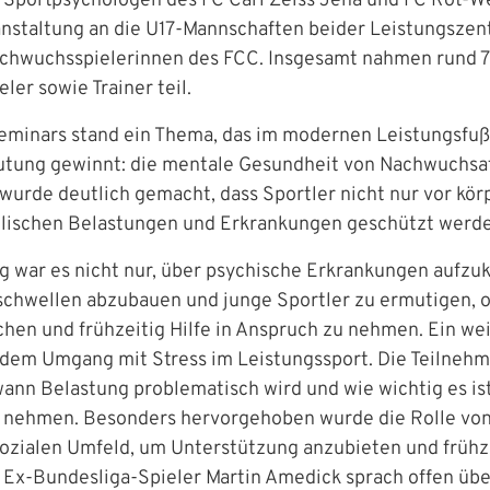
Sportpsychologen des FC Carl Zeiss Jena und FC Rot-We
ranstaltung an die U17‑Mannschaften beider Leistungszen
Nachwuchsspielerinnen des FCC. Insgesamt nahmen rund 
ler sowie Trainer teil.
eminars stand ein Thema, das im modernen Leistungsfuß
ung gewinnt: die mentale Gesundheit von Nachwuchsa
 wurde deutlich gemacht, dass Sportler nicht nur vor kör
elischen Belastungen und Erkrankungen geschützt werd
ng war es nicht nur, über psychische Erkrankungen aufzuk
hwellen abzubauen und junge Sportler zu ermutigen, o
meldung
hen und frühzeitig Hilfe in Anspruch zu nehmen. Ein we
 dem Umgang mit Stress im Leistungssport. Die Teilneh
en Benutzernamen und Ihr Passwort ein, um sich an der
wann Belastung problematisch wird und wie wichtig es ist
IHRE LESEZEICHEN
WEBSITE DURCHSUCHEN
u nehmen. Besonders hervorgehoben wurde die Rolle von 
ozialen Umfeld, um Unterstützung anzubieten und frühz
 Ex‑Bundesliga‑Spieler Martin Amedick sprach offen übe