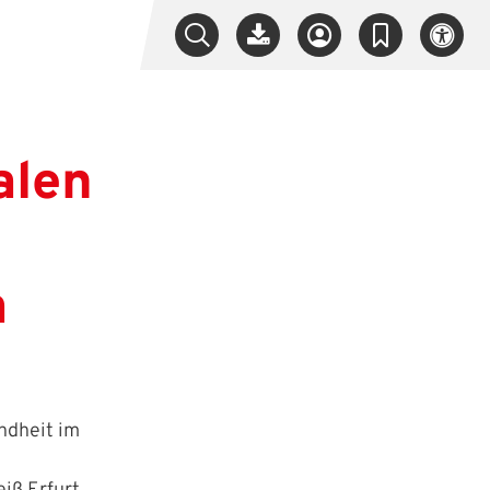
alen
m
ndheit im