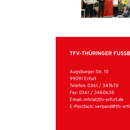
TFV-THÜRINGER FUSS
Augsburger Str. 10
99091 Erfurt
Telefon: 0361 / 347670
Fax: 0361 / 3460635
Email:
info(at)tfv-erfurt.de
E-Postfach: verband@tfv-erfu