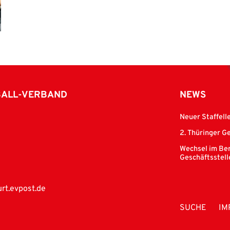
BALL-VERBAND
NEWS
Neuer Staffell
2. Thüringer G
Wechsel im Ber
Geschäftsstell
rt.evpost.de
SUCHE
IM