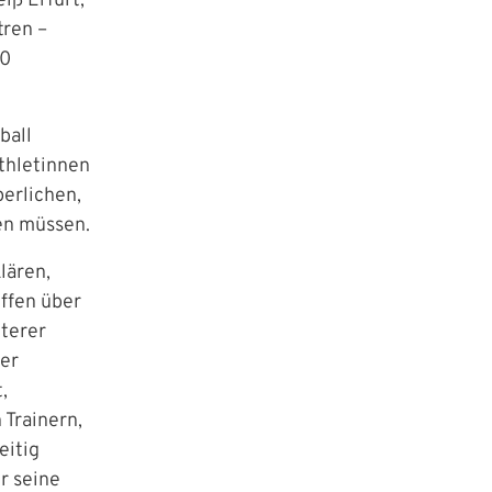
iß Erfurt,
tren –
70
ball
thletinnen
perlichen,
en müssen.
lären,
ffen über
iterer
mer
 Website anzumelden.
,
Trainern,
eitig
r seine