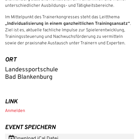
unterschiedlicher Ausbildungs‑ und Tätigkeitsbereiche.
Freizeit- und Breitensport
Kinder- und Jugendschutz
Datenschutz
Im Mittelpunkt des Trainerkongresses steht das Leitthema
Futsal
#siekickt
Länderspiele
„Individualisierung in einem ganzheitlichen Trainingsansatz“
.
Ziel ist es, aktuelle fachliche Impulse zur Spielerentwicklung,
Trainingssteuerung und Nachwuchsförderung zu vermitteln
Tage des Mädchenfußballs
Impressum
sowie der praxisnahe Austausch unter Trainern und Experten.
ORT
Landessportschule
Bad Blankenburg
LINK
IHR LOGIN
Anmelden
EVENT SPEICHERN
Benutzeranmeldung
Download iCal Datei