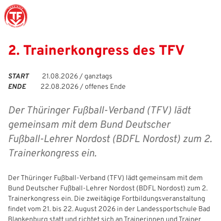
2. Trainerkongress des TFV
Struktur
Männer
Auswahlteams
Trainer
Leitbild
News
START
21.08.2026 / ganztags
ENDE
22.08.2026 / offenes Ende
Amtliches
Frauen
Stützpunkte
Schiedsrichter
Ehrenamt
Termine
Geschäftsstelle
Sicherheit
Eliteschulen
Erzieher und Lehrer
DFB-Masterplan
Newsletter
Der Thüringer Fußball‑Verband (TFV) lädt
gemeinsam mit dem Bund Deutscher
Chronik
Junioren
Veranstaltungskalender
Vielfalt
DFBnet
Fußball‑Lehrer Nordost (BDFL Nordost) zum 2.
Ehrentafel
Juniorinnen
DFB-Mobil
Fair Play
Passwesen
Trainerkongress ein.
Karriere
Kinderfußball
Inklusion
Vereinsangebote
Der Thüringer Fußball‑Verband (TFV) lädt gemeinsam mit dem
Bund Deutscher Fußball‑Lehrer Nordost (BDFL Nordost) zum 2.
Partnerschaft
eSports
Prävention
Archiv
Trainerkongress ein. Die zweitägige Fortbildungsveranstaltung
findet vom 21. bis 22. August 2026 in der Landessportschule Bad
Mitgliedschaft
Schiedsrichter
Schule und Kita
Downloads
Blankenburg statt und richtet sich an Trainerinnen und Trainer