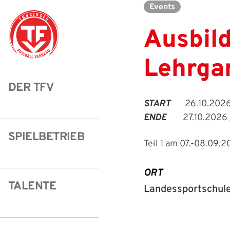
Events
Ausbild
Lehrgan
Struktur
Männer
Auswahlteams
Trainer
Leitbild
News
DER TFV
Amtliches
Frauen
Stützpunkte
Schiedsrichter
Ehrenamt
Termine
START
26.10.2026
Geschäftsstelle
Sicherheit
Eliteschulen
Erzieher und Lehrer
DFB-Masterplan
Newsletter
ENDE
27.10.2026 
SPIELBETRIEB
Chronik
Junioren
Veranstaltungskalender
Vielfalt
DFBnet
Teil 1 am 07.-08.09.
Ehrentafel
Juniorinnen
DFB-Mobil
Fair Play
Passwesen
ORT
Karriere
Kinderfußball
Inklusion
Vereinsangebote
TALENTE
Landessportschul
Partnerschaft
eSports
Prävention
Archiv
Mitgliedschaft
Schiedsrichter
Schule und Kita
Downloads