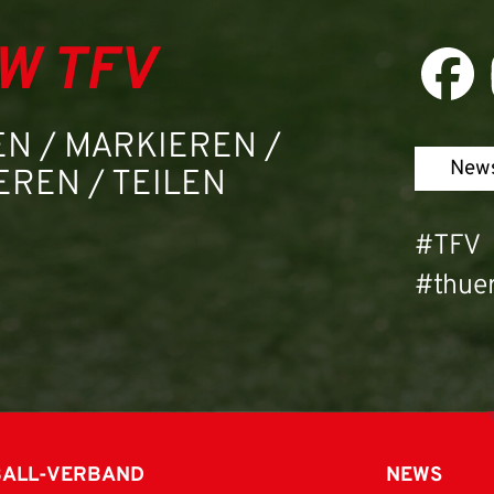
W TFV
N / MARKIEREN /
News
REN / TEILEN
#TFV
#thuer
BALL-VERBAND
NEWS