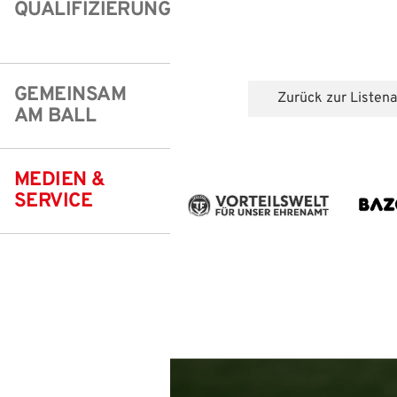
QUALIFIZIERUNG
Freizeit- und Breitensport
Kinder- und Jugendschutz
Datenschutz
Futsal
#siekickt
Länderspiele
GEMEINSAM
IHR LOGIN
Zurück zur Listena
Tage des Mädchenfußballs
Impressum
AM BALL
Benutzeran
MEDIEN &
SERVICE
Bitte geben Sie Ihr
Anmelden
Benutzername:
Passwort: