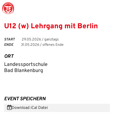
U12 (w) Lehrgang mit Berlin
Struktur
Männer
Auswahlteams
Trainer
Leitbild
News
START
29.05.2026 / ganztags
ENDE
31.05.2026 / offenes Ende
Amtliches
Frauen
Stützpunkte
Schiedsrichter
Ehrenamt
Termine
ORT
Geschäftsstelle
Sicherheit
Eliteschulen
Erzieher und Lehrer
DFB-Masterplan
Newsletter
Landessportschule
Chronik
Junioren
Veranstaltungskalender
Vielfalt
DFBnet
Bad Blankenburg
Ehrentafel
Juniorinnen
DFB-Mobil
Fair Play
Passwesen
Karriere
Kinderfußball
Inklusion
Vereinsangebote
EVENT SPEICHERN
Partnerschaft
eSports
Prävention
Archiv
Download iCal Datei
Mitgliedschaft
Schiedsrichter
Schule und Kita
Downloads