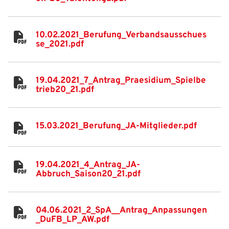
10.02.2021_Berufung_Verbandsausschues
se_2021.pdf
19.04.2021_7_Antrag_Praesidium_Spielbe
trieb20_21.pdf
15.03.2021_Berufung_JA-Mitglieder.pdf
IHR LOGIN
19.04.2021_4_Antrag_JA-
Benutzeranmeldung
Abbruch_Saison20_21.pdf
Bitte geben Sie Ihren Benutzernamen und Ihr Passwort ein, um
IHRE LESEZEICHEN
sich an der Website anzumelden.
WEBSITE DURCHSUCHEN
04.06.2021_2_SpA__Antrag_Anpassungen
_DuFB_LP_AW.pdf
Anmelden