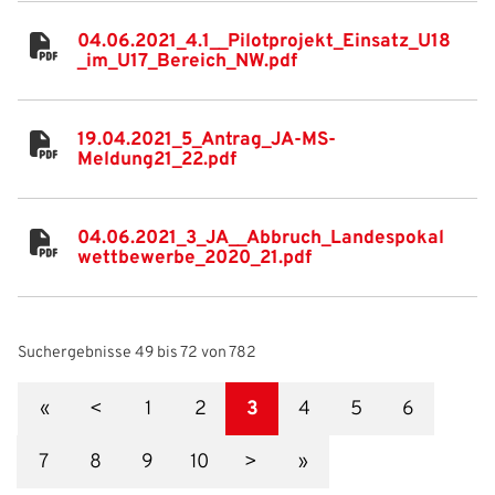
04.06.2021_4.1__Pilotprojekt_Einsatz_U18
_im_U17_Bereich_NW.pdf
19.04.2021_5_Antrag_JA-MS-
Meldung21_22.pdf
04.06.2021_3_JA__Abbruch_Landespokal
wettbewerbe_2020_21.pdf
Suchergebnisse 49 bis 72 von 782
«
<
1
2
3
4
5
6
7
8
9
10
>
»