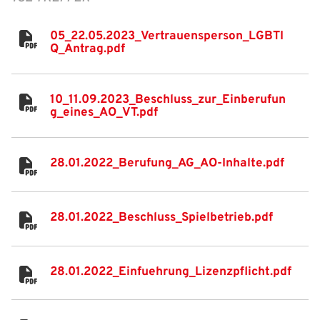
Freizeit- und Breitensport
Kinder- und Jugendschutz
Datenschutz
05_22.05.2023_Vertrauensperson_LGBTI
Q_Antrag.pdf
Futsal
#siekickt
Länderspiele
Tage des Mädchenfußballs
Impressum
10_11.09.2023_Beschluss_zur_Einberufun
g_eines_AO_VT.pdf
28.01.2022_Berufung_AG_AO-Inhalte.pdf
28.01.2022_Beschluss_Spielbetrieb.pdf
28.01.2022_Einfuehrung_Lizenzpflicht.pdf