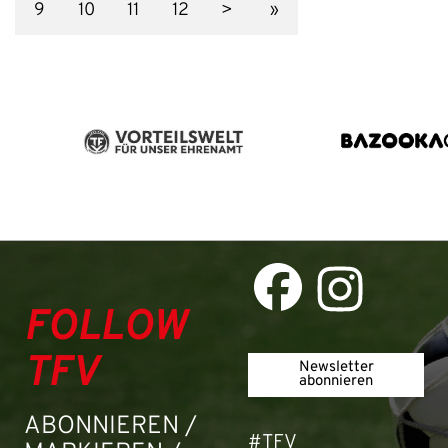
9
10
11
12
>
»
FOLLOW
TFV
Newsletter
abonnieren
ABONNIEREN /
#TFV