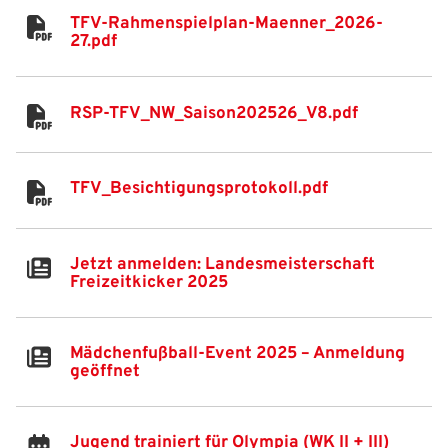
TFV-Rahmenspielplan-Maenner_2026-
27.pdf
RSP-TFV_NW_Saison202526_V8.pdf
TFV_Besichtigungsprotokoll.pdf
Jetzt anmelden: Landesmeisterschaft
IHR LOGIN
Freizeitkicker 2025
Benutzeranmeldung
Mädchenfußball-Event 2025 – Anmeldung
geöffnet
Bitte geben Sie Ihren Benutzernamen und Ihr Passwort ein, um
IHRE LESEZEICHEN
sich an der Website anzumelden.
WEBSITE DURCHSUCHEN
Jugend trainiert für Olympia (WK II + III)