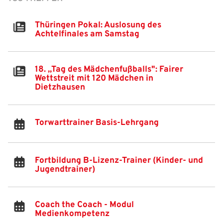
Freizeit- und Breitensport
Kinder- und Jugendschutz
Datenschutz
Thüringen Pokal: Auslosung des
Achtelfinales am Samstag
Futsal
#siekickt
Länderspiele
Tage des Mädchenfußballs
Impressum
18. „Tag des Mädchenfußballs": Fairer
Wettstreit mit 120 Mädchen in
Dietzhausen
Torwarttrainer Basis-Lehrgang
Fortbildung B-Lizenz-Trainer (Kinder- und
Jugendtrainer)
Coach the Coach - Modul
Medienkompetenz