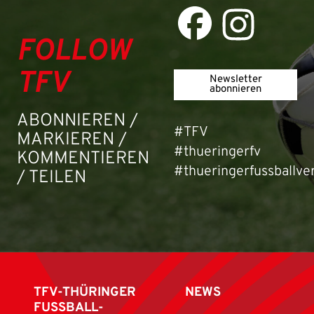
FOLLOW
TFV
Newsletter
abonnieren
ABONNIEREN /
#TFV
MARKIEREN /
#thueringerfv
KOMMENTIEREN
#thueringerfussballve
/ TEILEN
TFV-THÜRINGER
NEWS
FUSSBALL-