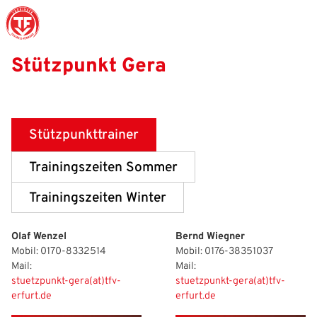
Stützpunkt Gera
Struktur
Männer
Auswahlteams
Trainer
Leitbild
News
Amtliches
Frauen
Stützpunkte
Schiedsrichter
Ehrenamt
Termine
Stützpunkttrainer
Geschäftsstelle
Sicherheit
Eliteschulen
Erzieher und Lehrer
DFB-Masterplan
Newsletter
Trainingszeiten Sommer
Chronik
Junioren
Veranstaltungskalender
Vielfalt
DFBnet
Trainingszeiten Winter
Ehrentafel
Juniorinnen
DFB-Mobil
Fair Play
Passwesen
Olaf Wenzel
Bernd Wiegner
Karriere
Kinderfußball
Inklusion
Vereinsangebote
Mobil: 0170-8332514
Mobil: 0176-38351037
Mail:
Mail:
Partnerschaft
eSports
Prävention
Archiv
stuetzpunkt-gera(at)tfv-
stuetzpunkt-gera(at)tfv-
erfurt.de
erfurt.de
Mitgliedschaft
Schiedsrichter
Schule und Kita
Downloads