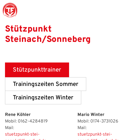
Stützpunkt
Steinach/Sonneberg
Struktur
Männer
Auswahlteams
Trainer
Leitbild
News
Amtliches
Frauen
Stützpunkte
Schiedsrichter
Ehrenamt
Termine
Geschäftsstelle
Sicherheit
Eliteschulen
Erzieher und Lehrer
DFB-Masterplan
Newsletter
Stützpunkttrainer
Chronik
Junioren
Veranstaltungskalender
Vielfalt
DFBnet
Trainingszeiten Sommer
Ehrentafel
Juniorinnen
DFB-Mobil
Fair Play
Passwesen
Trainingszeiten Winter
Karriere
Kinderfußball
Inklusion
Vereinsangebote
Rene Köhler
Mario Winter
Mobil: 0162-4284819
Mobil: 0174-3731026
Partnerschaft
eSports
Prävention
Archiv
Mail:
Mail:
stuetzpunkt-stei-
stuetzpunkt-stei-
Mitgliedschaft
Schiedsrichter
Schule und Kita
Downloads