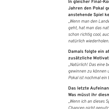
In gleicher Final-Ko
Jahren den Pokal geh
anstehende Spiel ke
„Wenn man den Lande
IHR LOGIN
geht, hat man das nat
schon richtig cool, au
Benutzeran
natürlich wiederholen.
Damals folgte ein a
Bitte geben Sie Ihr
zusätzliche Motiva
Anmelden
„Natürlich! Das eine b
gewinnen zu können un
Benutzername:
Pokal ist nochmal ein 
Das letzte Aufeinan
Was müsst ihr diesm
Passwort:
„Wenn ich an dieses Sp
Chancen nicht genutzt