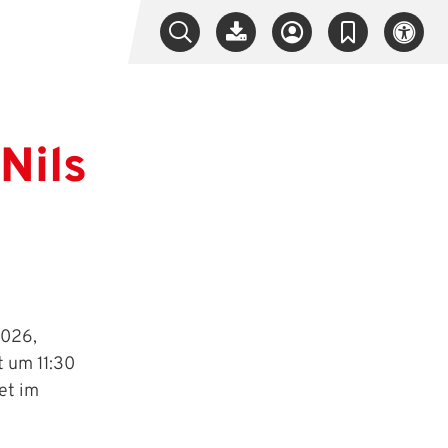
Nils
2026,
t um 11:30
et im