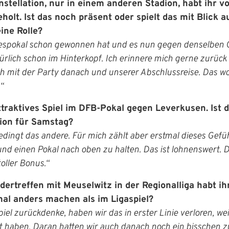
nstellation, nur in einem anderen Stadion, habt ihr v
olt. Ist das noch präsent oder spielt das mit Blick a
ine Rolle?
spokal schon gewonnen hat und es nun gegen denselben 
ürlich schon im Hinterkopf. Ich erinnere mich gerne zurück
ch mit der Party danach und unserer Abschlussreise. Das wo
meldung
“
ttraktives Spiel im DFB-Pokal gegen Leverkusen. Ist 
en Benutzernamen und Ihr Passwort ein, um sich an der
tion für Samstag?
IHRE LESEZEICHEN
WEBSITE DURCHSUCHEN
edingt das andere. Für mich zählt aber erstmal dieses Gefüh
d einen Pokal nach oben zu halten. Das ist lohnenswert. 
toller Bonus.“
Aktuelle Seite als Lesezeichen speichern
dertreffen mit Meuselwitz in der Regionalliga habt ih
al anders machen als im Ligaspiel?
iel zurückdenke, haben wir das in erster Linie verloren, wei
 haben. Daran hatten wir auch danach noch ein bisschen z