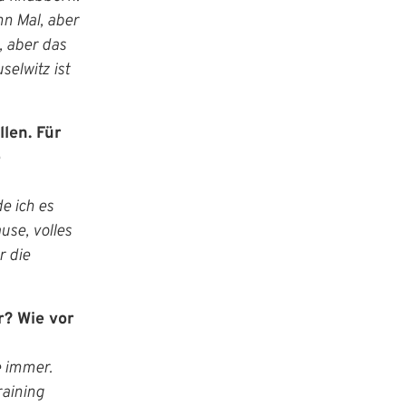
n Mal, aber
, aber das
selwitz ist
llen. Für
e
e ich es
use, volles
r die
r? Wie vor
e immer.
raining