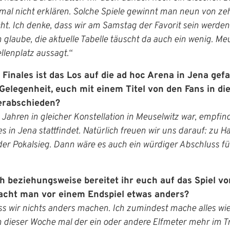
l nicht erklären. Solche Spiele gewinnt man neun von zeh
cht. Ich denke, dass wir am Samstag der Favorit sein werden
h glaube, die aktuelle Tabelle täuscht da auch ein wenig. Meu
ellenplatz aussagt.“
Finales ist das Los auf die ad hoc Arena in Jena gefa
elegenheit, euch mit einem Titel von den Fans in di
rabschieden?
Jahren in gleicher Konstellation in Meuselwitz war, empfind
es in Jena stattfindet. Natürlich freuen wir uns darauf: zu Ha
der Pokalsieg. Dann wäre es auch ein würdiger Abschluss fü
ch beziehungsweise bereitet ihr euch auf das Spiel vo
macht man vor einem Endspiel etwas anders?
dass wir nichts anders machen. Ich zumindest mache alles wi
n dieser Woche mal der ein oder andere Elfmeter mehr im T