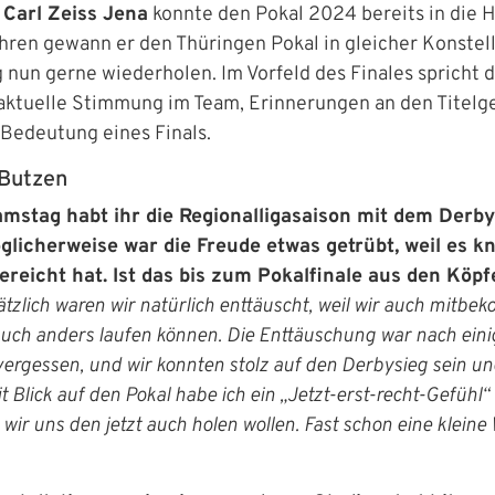
 Carl Zeiss Jena
konnte den Pokal 2024 bereits in die 
ahren gewann er den Thüringen Pokal in gleicher Konstel
 nun gerne wiederholen. Im Vorfeld des Finales spricht 
 aktuelle Stimmung im Team, Erinnerungen an den Titelg
Bedeutung eines Finals.
 Butzen
stag habt ihr die Regionalligasaison mit dem Derby
licherweise war die Freude etwas getrübt, weil es k
ereicht hat. Ist das bis zum Pokalfinale aus den Köp
tzlich waren wir natürlich enttäuscht, weil wir auch mitb
auch anders laufen können. Die Enttäuschung war nach ein
ergessen, und wir konnten stolz auf den Derbysieg sein u
it Blick auf den Pokal habe ich ein „Jetzt-erst-recht-Gefühl“
r uns den jetzt auch holen wollen. Fast schon eine kleine