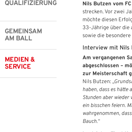
QUALIFIZIERUNG
Nils Butzen vom FC
Freizeit- und Breitensport
Kinder- und Jugendschutz
Datenschutz
strecken. Vor zwei J
möchte diesen Erfolg
Futsal
#siekickt
Länderspiele
33‑Jährige über die
GEMEINSAM
Tage des Mädchenfußballs
Impressum
sowie die besondere 
AM BALL
Interview mit Nils
Am vergangenen Sam
MEDIEN &
abgeschlossen – mög
SERVICE
zur Meisterschaft g
Nils Butzen:
„Grundsä
haben, dass es hätte 
Stunden aber wieder v
ein bisschen feiern. M
wahrgenommen, dass wi
Bauch.“