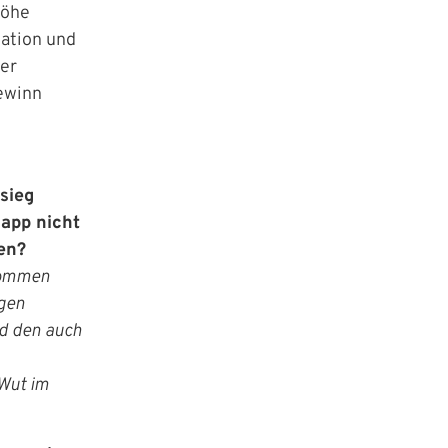
Höhe
lation und
der
ewinn
sieg
napp nicht
fen?
ekommen
igen
nd den auch
 Wut im