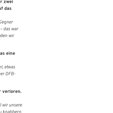
or zwei
uf das
Gegner
 – das war
llen wir
das eine
 Website anzumelden.
l, etwas
Der DFB-
r verloren.
l wir unsere
u knabbern.