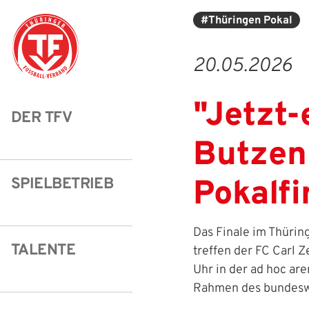
#Thüringen Pokal
20.05.2026
Struktur
Männer
Auswahlteams
Trainer
Leitbild
News
"Jetzt-
DER TFV
Amtliches
Frauen
Stützpunkte
Schiedsrichter
Ehrenamt
Termine
Butzen
Geschäftsstelle
Sicherheit
Eliteschulen
Erzieher und Lehrer
DFB-Masterplan
Newsletter
SPIELBETRIEB
Pokalfi
Chronik
Junioren
Veranstaltungskalender
Vielfalt
DFBnet
Ehrentafel
Juniorinnen
DFB-Mobil
Fair Play
Passwesen
Das Finale im Thürin
Karriere
Kinderfußball
Inklusion
Vereinsangebote
TALENTE
treffen der FC Carl 
Uhr in der ad hoc ar
Partnerschaft
eSports
Prävention
Archiv
Rahmen des bundeswe
Mitgliedschaft
Schiedsrichter
Schule und Kita
Downloads