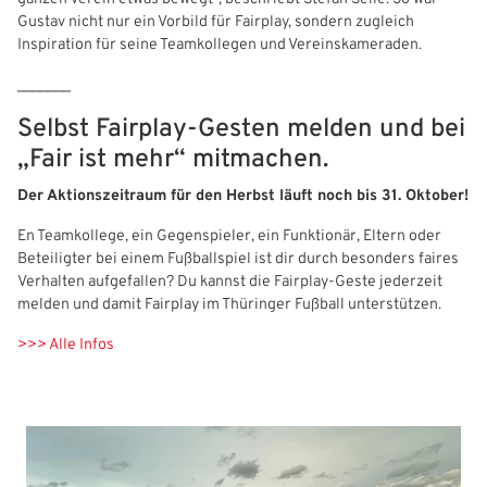
Benutzeranmeldung
Gustav nicht nur ein Vorbild für Fairplay, sondern zugleich
Inspiration für seine Teamkollegen und Vereinskameraden.
Bitte geben Sie Ihren Benutzernamen und Ihr Passwort ein, um
IHRE LESEZEICHEN
sich an der Website anzumelden.
WEBSITE DURCHSUCHEN
_______
Anmelden
Selbst Fairplay-Gesten melden und bei
Previous
Next
„Fair ist mehr“ mitmachen.
Benutzername:
Aktuelle Seite als Lesezeichen speichern
Der Aktionszeitraum für den Herbst läuft noch bis 31. Oktober!
En Teamkollege, ein Gegenspieler, ein Funktionär, Eltern oder
Passwort:
Beteiligter bei einem Fußballspiel ist dir durch besonders faires
Verhalten aufgefallen? Du kannst die Fairplay-Geste jederzeit
melden und damit Fairplay im Thüringer Fußball unterstützen.
>>> Alle Infos