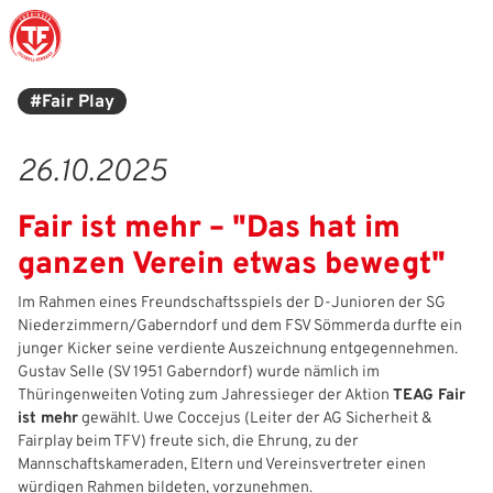
#Fair Play
Struktur
Männer
Auswahlteams
Trainer
Leitbild
News
26.10.2025
Amtliches
Frauen
Stützpunkte
Schiedsrichter
Ehrenamt
Termine
Fair ist mehr – "Das hat im
Geschäftsstelle
Sicherheit
Eliteschulen
Erzieher und Lehrer
DFB-Masterplan
Newsletter
ganzen Verein etwas bewegt"
Chronik
Junioren
Veranstaltungskalender
Vielfalt
DFBnet
Im Rahmen eines Freundschaftsspiels der D-Junioren der SG
Niederzimmern/Gaberndorf und dem FSV Sömmerda durfte ein
Ehrentafel
Juniorinnen
DFB-Mobil
Fair Play
Passwesen
junger Kicker seine verdiente Auszeichnung entgegennehmen.
Gustav Selle (SV 1951 Gaberndorf) wurde nämlich im
Karriere
Kinderfußball
Inklusion
Vereinsangebote
Thüringenweiten Voting zum Jahressieger der Aktion
TEAG Fair
ist mehr
gewählt. Uwe Coccejus (Leiter der AG Sicherheit &
Partnerschaft
eSports
Prävention
Archiv
Fairplay beim TFV) freute sich, die Ehrung, zu der
Mannschaftskameraden, Eltern und Vereinsvertreter einen
Mitgliedschaft
Schiedsrichter
Schule und Kita
Downloads
würdigen Rahmen bildeten, vorzunehmen.