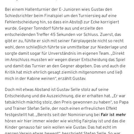
Bei einem Hallenturnier der E-Junioren wies Gustav den
Freizeit- und Breitensport
Kinder- und Jugendschutz
Datenschutz
Schiedsrichter beim Finalspiel um den Turniersieg auf eine
Fehlentscheidung hin, so dass ein Abstoß zur Ecke korrigiert
Futsal
#siekickt
Länderspiele
wurde. Gegner Tonndorf führte aus und erzielte den
entscheidenden Treffer 45 Sekunden vor Schluss. Zuerst, das
Tage des Mädchenfußballs
Impressum
gibt er zu, fühlte er sich mit seiner Fairplaygeste nicht so recht
wohl, denn schließlich führte sie unmittelbar zur Niederlage und
sorgte damit sogar für Unverständnis im eigenen Team. „Direkt
im Anschluss mussten wir wegen dieser Entscheidung das Spiel
und damit das Turnier an den Gegner abgeben. Das und auch die
Kritik hat mich ehrlich gesagt ziemlich mitgenommen und ließ
mich in der Kabine weinen“, erzählt Gustav.
Doch mit etwas Abstand ist Gustav Selle stolz auf seine
Entscheidung und die Auszeichnung, die er erhalten hat. „Er war
tatsächlich mächtig stolz, den Preis gewonnen zu haben“, so Papa
und Trainer Stefan Selle, der noch einen erfreulichen Effekt
IHR LOGIN
festgestellt hat. „Bereits seit der Nominierung bei
Fair ist mehr
hören wir hier immer wieder wie wichtig Fairplay ist und das die
Kinder genauso fair sein wollen wie Gustav. Das hat echt im
ganzen Verein etwas bewegt“, beschriebt Stefan Selle. So war