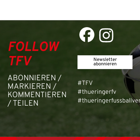
Passwort:
FOLLOW
TFV
Newsletter
abonnieren
ABONNIEREN /
#TFV
MARKIEREN /
#thueringerfv
KOMMENTIEREN
#thueringerfussballve
/ TEILEN