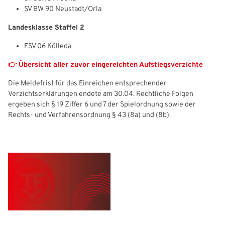
SV BW 90 Neustadt/Orla
Freizeit- und Breitensport
Kinder- und Jugendschutz
Datenschutz
Landesklasse Staffel 2
Benutzeranmeldung
Futsal
#siekickt
Länderspiele
FSV 06 Kölleda
Bitte geben Sie Ihren Benutzernamen und Ihr Passwort ein, um
Tage des Mädchenfußballs
Impressum
IHRE LESEZEICHEN
👉 Übersicht aller zuvor eingereichten Aufstiegsverzichte
sich an der Website anzumelden.
WEBSITE DURCHSUCHEN
Die Meldefrist für das Einreichen entsprechender
Anmelden
Verzichtserklärungen endete am 30.04. Rechtliche Folgen
ergeben sich § 19 Ziffer 6 und 7 der Spielordnung sowie der
Benutzername:
Aktuelle Seite als Lesezeichen speichern
Rechts- und Verfahrensordnung § 43 (8a) und (8b).
Passwort: