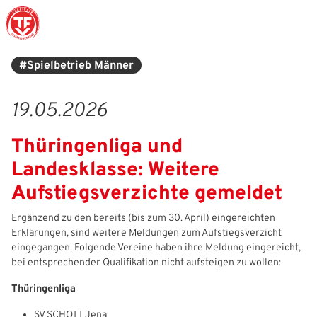
#Spielbetrieb Männer
Struktur
Männer
Auswahlteams
Trainer
Leitbild
News
19.05.2026
Amtliches
Frauen
Stützpunkte
Schiedsrichter
Ehrenamt
Termine
Thüringenliga und
Geschäftsstelle
Sicherheit
Eliteschulen
Erzieher und Lehrer
DFB-Masterplan
Newsletter
Landesklasse: Weitere
Chronik
Junioren
Veranstaltungskalender
Vielfalt
DFBnet
Aufstiegsverzichte gemeldet
Ehrentafel
Juniorinnen
DFB-Mobil
Fair Play
Passwesen
Ergänzend zu den bereits (bis zum 30. April) eingereichten
Erklärungen, sind weitere Meldungen zum Aufstiegsverzicht
eingegangen. Folgende Vereine haben ihre Meldung eingereicht,
Karriere
Kinderfußball
Inklusion
Vereinsangebote
bei entsprechender Qualifikation nicht aufsteigen zu wollen:
Partnerschaft
eSports
Prävention
Archiv
Thüringenliga
IHR LOGIN
Mitgliedschaft
Schiedsrichter
Schule und Kita
Downloads
SV SCHOTT Jena