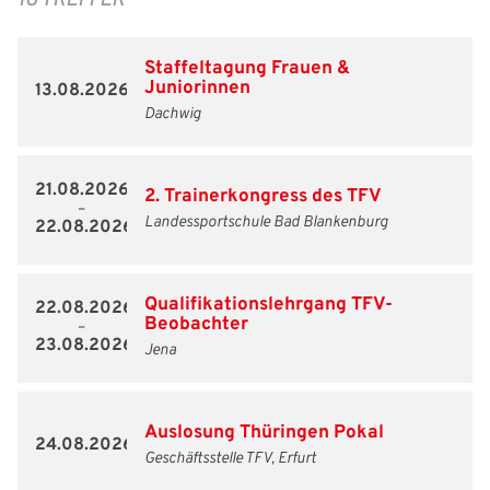
Freizeit- und Breitensport
Kinder- und Jugendschutz
Datenschutz
Staffeltagung Frauen &
Futsal
#siekickt
Länderspiele
Juniorinnen
13.08.2026
Dachwig
Tage des Mädchenfußballs
Impressum
21.08.2026
2. Trainerkongress des TFV
–
Landessportschule Bad Blankenburg
22.08.2026
Qualifikationslehrgang TFV-
22.08.2026
Beobachter
–
23.08.2026
Jena
Auslosung Thüringen Pokal
24.08.2026
Geschäftsstelle TFV, Erfurt