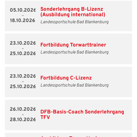
Sonderlehrgang B-Lizenz
05.10.2026
(Ausbildung international)
–
18.10.2026
Landessportschule Bad Blankenburg
IHR LOGIN
23.10.2026
Fortbildung Torwarttrainer
–
Landessportschule Bad Blankenburg
25.10.2026
Benutzeranmeldung
Bitte geben Sie Ihren Benutzernamen und Ihr Passwort ein, um
23.10.2026
IHRE LESEZEICHEN
Fortbildung C-Lizenz
sich an der Website anzumelden.
WEBSITE DURCHSUCHEN
–
Landessportschule Bad Blankenburg
25.10.2026
Anmelden
Benutzername:
Aktuelle Seite als Lesezeichen speichern
26.10.2026
DFB-Basis-Coach Sonderlehrgang
–
TFV
28.10.2026
Passwort: